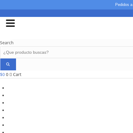
Saltar
Pedido
al
contenido
Search
$
0
0
Cart