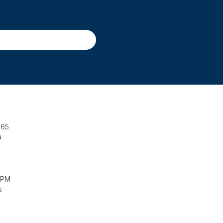
 65
a
 PM
s