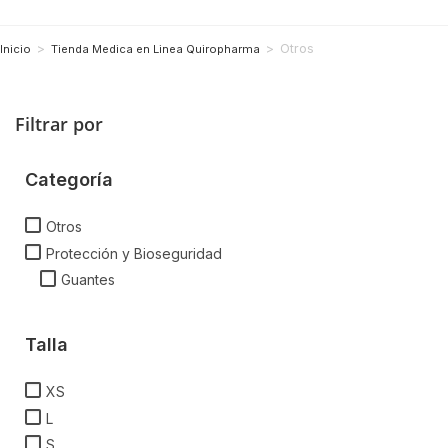
>
>
Otros
Inicio
Tienda Medica en Linea Quiropharma
Filtrar por
Categoría
Otros
Protección y Bioseguridad
Guantes
Talla
XS
L
S