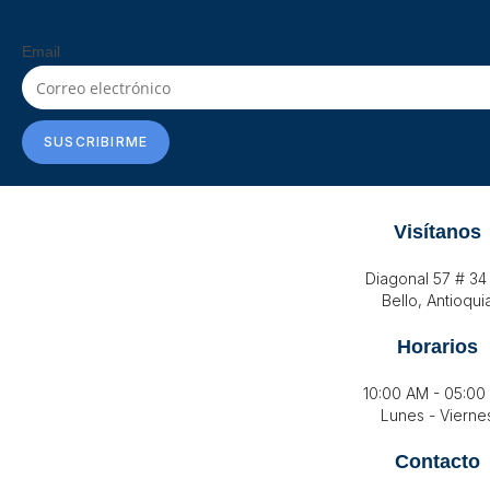
página
de
Email
producto
SUSCRIBIRME
Visítanos
Diagonal 57 # 34
Bello, Antioqui
Horarios
10:00 AM - 05:00
Lunes - Vierne
Contacto