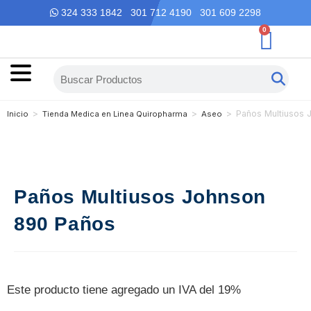
324 333 1842 301 712 4190 301 609 2298
0
>
>
>
Paños Multiusos 
Inicio
Tienda Medica en Linea Quiropharma
Aseo
Paños Multiusos Johnson
890 Paños
Este producto tiene agregado un IVA del 19%