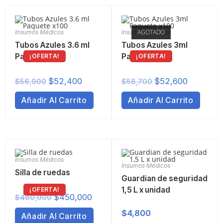
AGOTADO
Insumos Médicos
Insumos Médicos
Tubos Azules 3.6 ml
Tubos Azules 3ml
Paquete x100
Paquete x100
¡OFERTA!
¡OFERTA!
$
52,400
$
52,600
$
56,900
$
58,700
Añadir Al Carrito
Añadir Al Carrito
Insumos Médicos
Insumos Médicos
Silla de ruedas
Guardian de seguridad
1,5 L x unidad
¡OFERTA!
$
450,000
$
480,000
$
4,800
Añadir Al Carrito