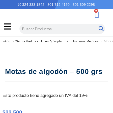
324 333 1842 301 712 4190 301 609 2298
0
>
>
>
Motas
Inicio
Tienda Medica en Linea Quiropharma
Insumos Médicos
Motas de algodón – 500 grs
Este producto tiene agregado un IVA del 19%
$
22,500