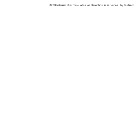
© 2024 Quiropharma – Todos los Derechos Reservados | by
teulu.co