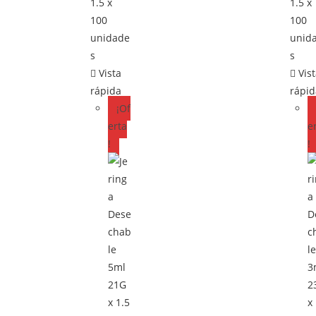
Vista
Vis
rápida
rápi
¡Of
erta
e
!
!