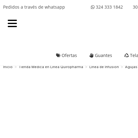
Pedidos a través de whatsapp
324 333 1842 301
Ofertas
Guantes
Tel
>
>
>
Inicio
Tienda Medica en Linea Quiropharma
Línea de Infusión
Agujas