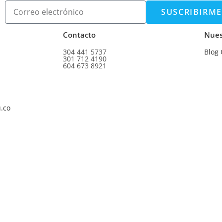
SUSCRIBIRME
Contacto
Nues
304 441 5737
Blog
301 712 4190
604 673 8921
u.co