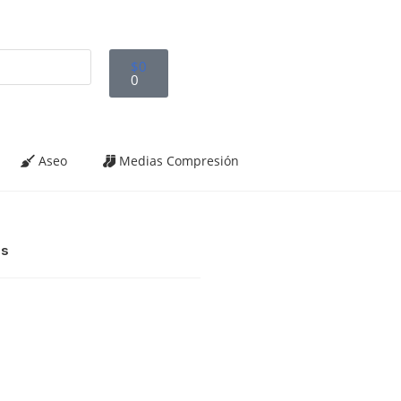
$
0
0
Aseo
Medias Compresión
es