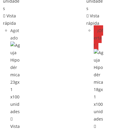
Vista
Vista
rápida
rápida
Agot
¡Of
ado
erta
!
Vista