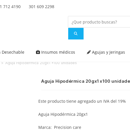
 712 4190 301 609 2298
a Desechable
Insumos médicos
Agujas y Jeringas
>
Aguja Hipodérmica 20gx1 x100 unidades
Aguja Hipodérmica 20gx1 x100 unidad
Este producto tiene agregado un IVA del 19%
Aguja Hipodérmica 20gx1
Marca: Precision care