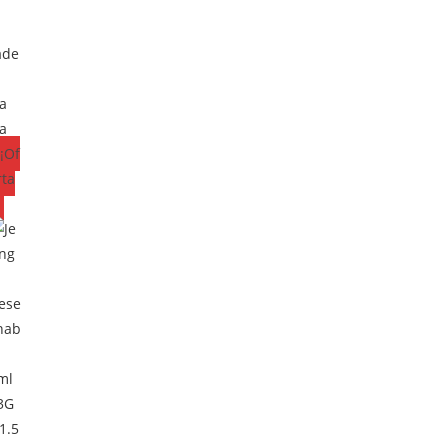
ta
da
¡Of
rta