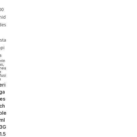
ista
ápi
a
rin
as
,
ínea
e
fusi
n
eri
ga
es
ch
ble
ml
3G
 1.5