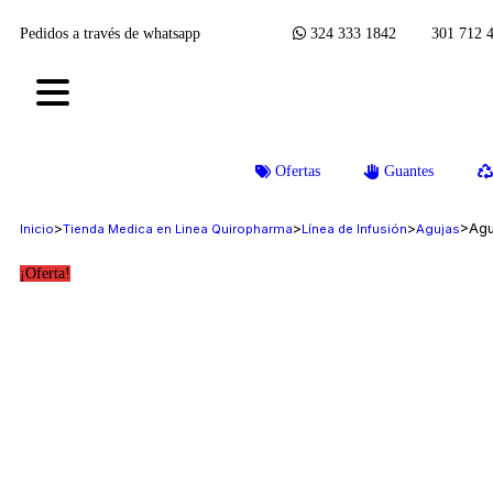
Pedidos a través de whatsapp
324 333 1842 301 712 
Ofertas
Guantes
>
>
>
>
Agu
Inicio
Tienda Medica en Linea Quiropharma
Línea de Infusión
Agujas
¡Oferta!