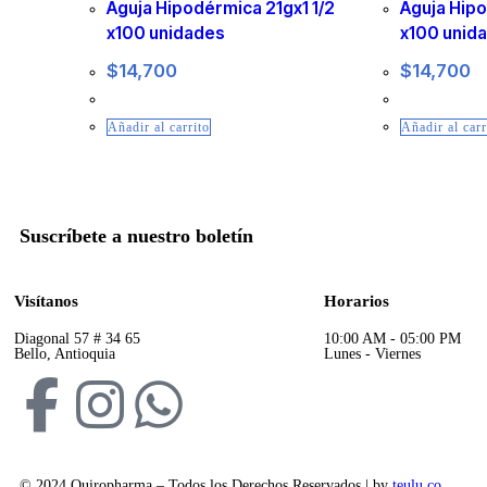
Aguja Hipodérmica 21gx1 1/2
Aguja Hip
x100 unidades
x100 unid
$
14,700
$
14,700
Añadir al carrito
Añadir al carr
Suscríbete a nuestro boletín
Visítanos
Horarios
Diagonal 57 # 34 65
10:00 AM - 05:00 PM
Bello, Antioquia
Lunes - Viernes
© 2024 Quiropharma – Todos los Derechos Reservados | by
teulu.co