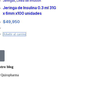
Jeringas
,
Línea de Infusión
Jeringa de Insulina 0.3 ml 31G
x 6mm x100 unidades
$
49,950
Añadir al carrito
tro blog
 Quiropharma