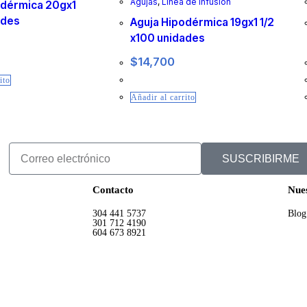
Agujas
,
Línea de Infusión
odérmica 20gx1
ades
Aguja Hipodérmica 19gx1 1/2
x100 unidades
$
14,700
ito
Añadir al carrito
SUSCRIBIRME
Contacto
Nues
304 441 5737
Blog
301 712 4190
604 673 8921