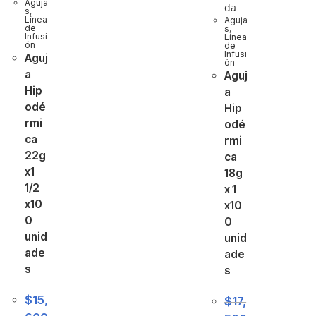
Aguja
da
s
,
Línea
Aguja
de
s
,
Infusi
Línea
ón
de
Infusi
Aguj
ón
a
Aguj
Hip
a
odé
Hip
rmi
odé
ca
rmi
22g
ca
x1
18g
1/2
x 1
x10
x10
0
0
unid
unid
ade
ade
s
s
$
15,
$
17,