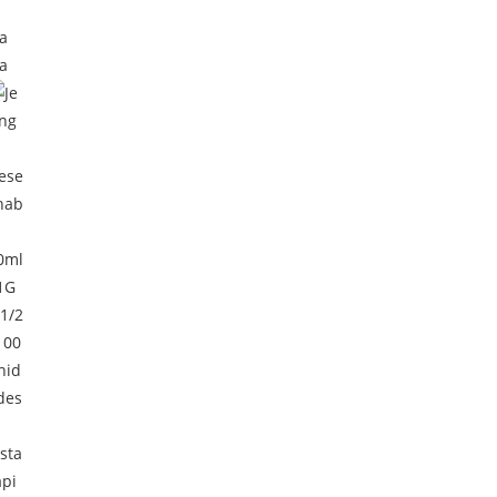
ta
da
ista
ápi