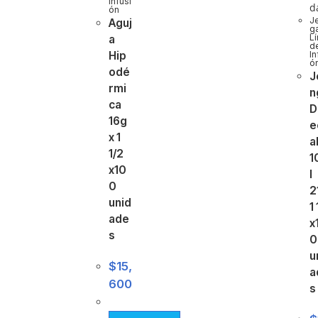
Infusi
d
ón
Je
Aguj
g
L
a
d
Hip
In
ó
odé
J
rmi
n
ca
D
16g
e
x 1
a
1/2
1
x10
l
0
2
unid
1
ade
x
s
0
u
$
15,
a
600
s