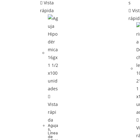
Vista
rápida
Vis
rápi
Vista
rápi
da
Aguja
V
s
,
Línea
r
de