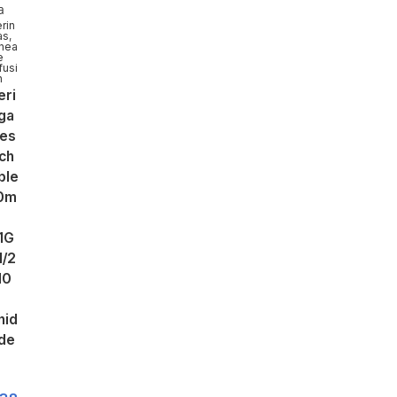
a
rin
as
,
ínea
e
fusi
n
eri
ga
es
ch
ble
0m
1G
 1/2
10
nid
de