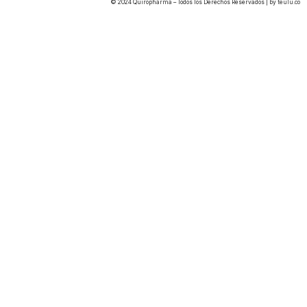
© 2024 Quiropharma – Todos los Derechos Reservados | by
teulu.co