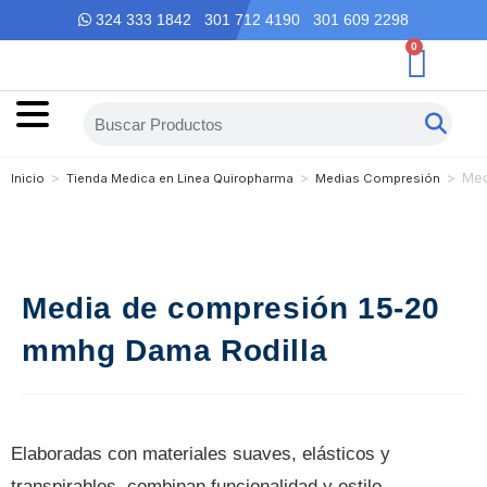
324 333 1842 301 712 4190 301 609 2298
0
>
>
>
Med
Inicio
Tienda Medica en Linea Quiropharma
Medias Compresión
Media de compresión 15-20
mmhg Dama Rodilla
Elaboradas con materiales suaves, elásticos y
transpirables, combinan funcionalidad y estilo,