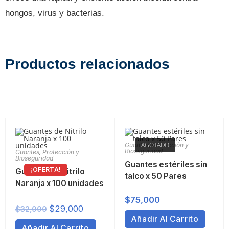
hongos, virus y bacterias.
Productos relacionados
AGOTADO
Guantes
,
Protección y
Bioseguridad
Guantes
,
Protección y
Bioseguridad
Guantes estériles sin
¡OFERTA!
Guantes de Nitrilo
talco x 50 Pares
Naranja x 100 unidades
$
75,000
$
29,000
$
32,000
Añadir Al Carrito
Añadir Al Carrito