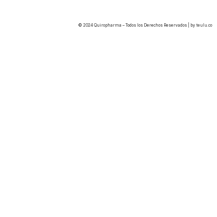
© 2024 Quiropharma – Todos los Derechos Reservados | by
teulu.co