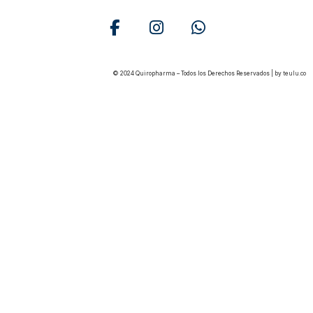
© 2024 Quiropharma – Todos los Derechos Reservados | by
teulu.co