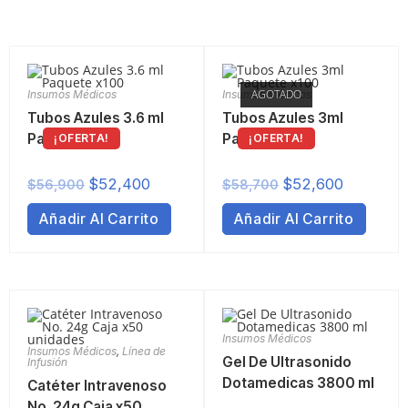
AGOTADO
Insumos Médicos
Insumos Médicos
Tubos Azules 3.6 ml
Tubos Azules 3ml
Paquete x100
Paquete x100
¡OFERTA!
¡OFERTA!
$
52,400
$
52,600
$
56,900
$
58,700
Añadir Al Carrito
Añadir Al Carrito
Insumos Médicos
Insumos Médicos
,
Línea de
Gel De Ultrasonido
Infusión
Dotamedicas 3800 ml
Catéter Intravenoso
No. 24g Caja x50