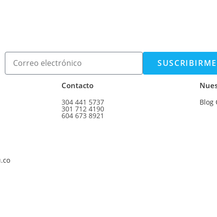
SUSCRIBIRME
Contacto
Nues
304 441 5737
Blog
301 712 4190
604 673 8921
u.co