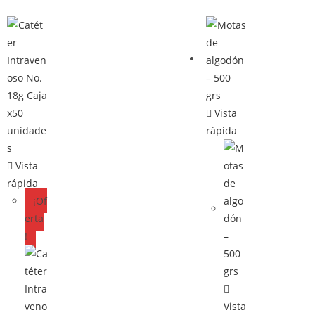
Vista
rápida
Vista
rápida
¡Of
erta
!
Vista