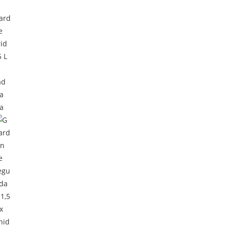
ta
da