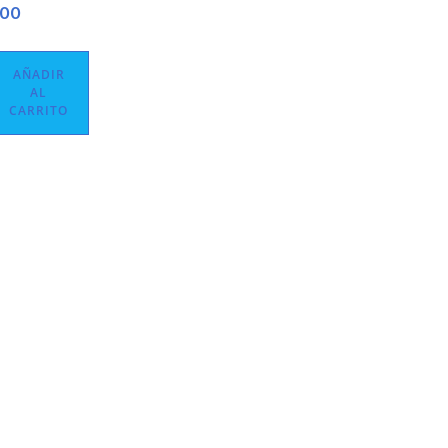
00
AÑADIR
AL
CARRITO