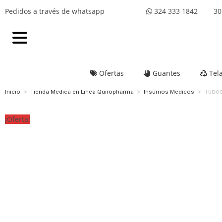
Pedidos a través de whatsapp
324 333 1842 301
Ofertas
Guantes
Tel
>
>
>
Tubos
Inicio
Tienda Medica en Linea Quiropharma
Insumos Médicos
¡Oferta!