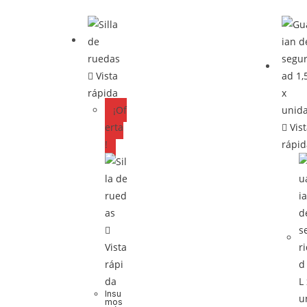
Vista
rápida
¡Of
erta
Vis
!
rápi
Vista
rápi
da
Insu
mos