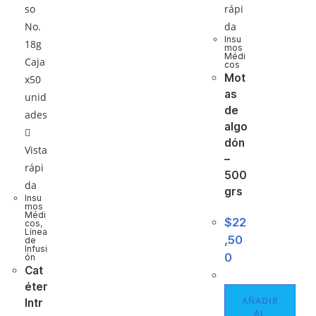
rápi
da
Insu
mos
Médi
cos
Mot
as
de
algo
dón
Vista
–
rápi
500
da
grs
Insu
mos
Médi
$
22
cos
,
Línea
,50
de
Infusi
0
ón
Cat
éter
AÑADIR
Intr
AL