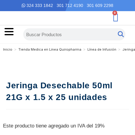
324 333 1842 301 712 4190 301 609 2298
0
>
>
>
Inicio
Tienda Medica en Linea Quiropharma
Línea de Infusión
Jering
Jeringa Desechable 50ml
21G x 1.5 x 25 unidades
Este producto tiene agregado un IVA del 19%