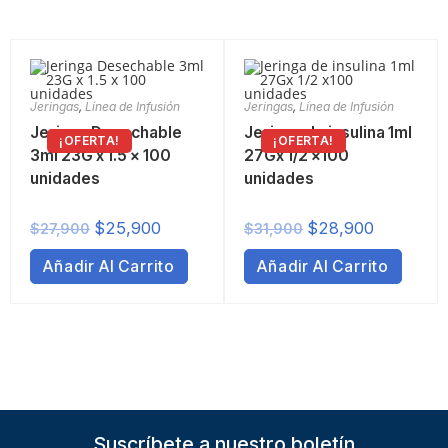
Jeringas
,
Línea de Infusión
Jeringas
,
Línea de Infusión
Jeringa Desechable
Jeringa de insulina 1ml
¡OFERTA!
¡OFERTA!
3ml 23G x 1.5 x 100
27Gx 1/2 x100
unidades
unidades
$
25,900
$
28,900
$
27,900
$
31,900
Añadir Al Carrito
Añadir Al Carrito
Suscríbete a nuestro boletín