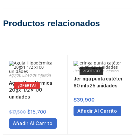
Productos relacionados
AGOTADO
Jeringas
,
Línea de Infusión
Agujas
,
Línea de Infusión
Jeringa punta catéter
Aguja Hipodérmica
60 ml x25 unidades
¡OFERTA!
20gx1 1/2 x100
unidades
$
39,900
Añadir Al Carrito
$
15,700
$
17,500
Añadir Al Carrito