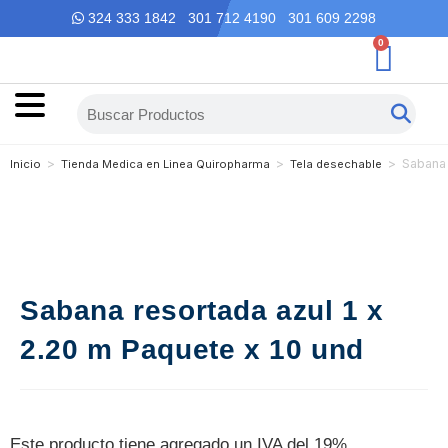
324 333 1842 301 712 4190 301 609 2298
0
>
>
>
Sabana 
Inicio
Tienda Medica en Linea Quiropharma
Tela desechable
Sabana resortada azul 1 x
2.20 m Paquete x 10 und
Este producto tiene agregado un IVA del 19%