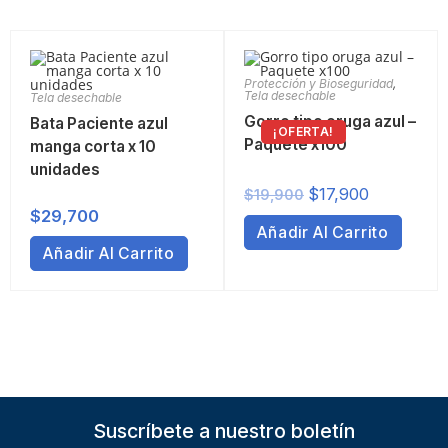
Protección y Bioseguridad
,
Tela desechable
Tela desechable
Gorro tipo oruga azul –
Bata Paciente azul
¡OFERTA!
Paquete x100
manga corta x 10
unidades
$
17,900
$
19,900
$
29,700
Añadir Al Carrito
Añadir Al Carrito
Suscríbete a nuestro boletín